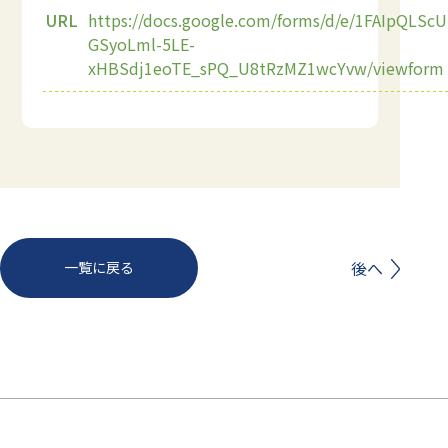
URL
https://docs.google.com/forms/d/e/1FAIpQLSc
GSyoLml-5LE-
xHBSdj1eoTE_sPQ_U8tRzMZ1wcYvw/viewform
前へ
後へ
一覧に戻る