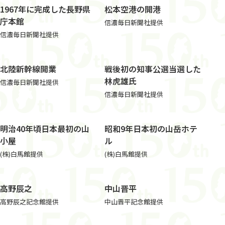
1967年に完成した長野県
松本空港の開港
庁本館
信濃毎日新聞社提供
信濃毎日新聞社提供
北陸新幹線開業
戦後初の知事公選当選した
林⻁雄氏
信濃毎日新聞社提供
信濃毎日新聞社提供
明治40年頃日本最初の山
昭和9年日本初の山岳ホテ
小屋
ル
(株)白馬館提供
(株)白馬館提供
高野辰之
中山晋平
高野辰之記念館提供
中山晋平記念館提供