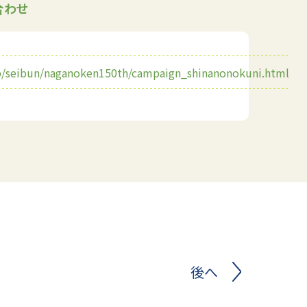
合わせ
jp/seibun/naganoken150th/campaign_shinanonokuni.html
後へ